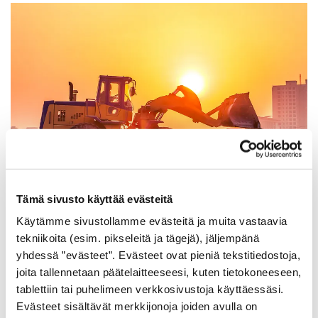
Tämä sivusto käyttää evästeitä
Käytämme sivustollamme evästeitä ja muita vastaavia
Löydämme sinulle parhaan ratkaisun
tekniikoita (esim. pikseleitä ja tägejä), jäljempänä
yhdessä ”evästeet”. Evästeet ovat pieniä tekstitiedostoja,
Vaikka yrityksesi olisi vakaassa taloudellisessa tilanteessa,
joita tallennetaan päätelaitteeseesi, kuten tietokoneeseen,
hyödyt nopeammasta ja ennustettavammasta
tablettiin tai puhelimeen verkkosivustoja käyttäessäsi.
Evästeet sisältävät merkkijonoja joiden avulla on
kassavirrasta sekä paremmasta maksuvalmiudesta.