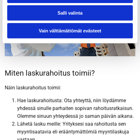
Salli valinta
Vain välttämättömät evästeet
Miten laskurahoitus toimii?
Näin laskurahoitus toimii:
Hae laskurahoitusta: Ota yhteyttä, niin löydämme
yhdessä sinulle parhaiten sopivan rahoitusratkaisun.
Olemme sinuun yhteydessä jo saman päivän aikana.
Lähetä lasku meille: Yrityksesi saa rahoitusta sen
myyntisaatavia eli erääntymättömiä myyntilaskuja
vastaan.